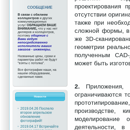
проектирования п
СООБЩЕНИЕ
отсутствии оригин
В связи с обилием
коллцентров
и других
также при необхо
коммуникационных
услуг
ОБРАЩАЕМ ВАШЕ
ВНИМАНИЕ,
что у нас нет
сложной формы, в
диллеров и коллцентров,
поэтому
общение с
же 3D-сканирован
Вами ведут
непосредственно
геометрии реально
исполнители ваших
заказов - инженеры.
полученным CAD-
Названные цены, сроки и
параметры работ не будут
может быть изгото
"взяты с потолка".
Все фотографии наши, на
нашем оборудовании,
сделанные нами.
2.
Приложения,
ограничиваются т
Новости
прототипировани
2019.04.26 Поспело
производстве, к
второе апрельское
обновление
моделирование 
фотографий!
деятельности, в
2019.04.17 Встречайте