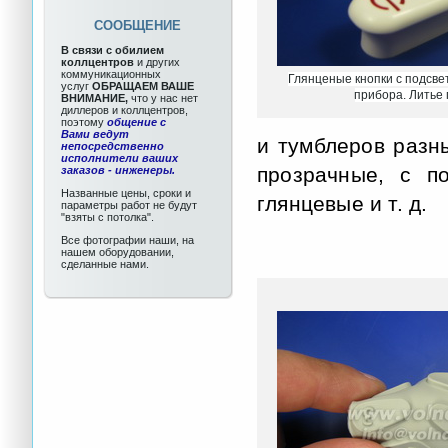
СООБЩЕНИЕ
В связи с обилием
коллцентров
и других
коммуникационных
Глянценые кнопки с подсве
услуг
ОБРАЩАЕМ ВАШЕ
прибора. Литье 
ВНИМАНИЕ,
что у нас нет
диллеров и коллцентров,
поэтому
общение с
Вами ведут
и тумблеров разн
непосредственно
исполнители ваших
прозрачные, с п
заказов - инженеры.
Названные цены, сроки и
глянцевые и т. д.
параметры работ не будут
"взяты с потолка".
Все фотографии наши, на
нашем оборудовании,
сделанные нами.