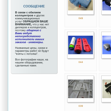
СООБЩЕНИЕ
В связи с обилием
коллцентров
и других
коммуникационных
049
услуг
ОБРАЩАЕМ ВАШЕ
ВНИМАНИЕ,
что у нас нет
диллеров и коллцентров,
поэтому
общение с
Вами ведут
непосредственно
исполнители ваших
заказов - инженеры.
Названные цены, сроки и
параметры работ не будут
"взяты с потолка".
Все фотографии наши, на
044
нашем оборудовании,
сделанные нами.
039