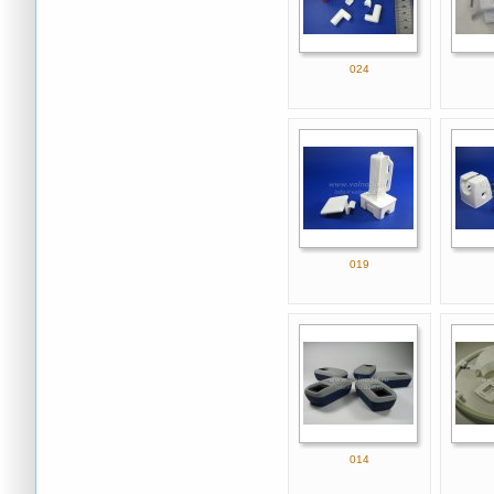
024
019
014