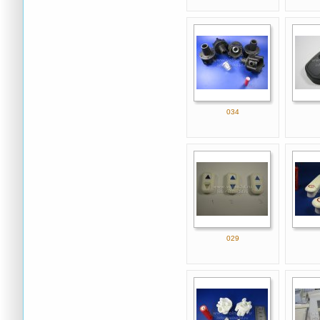
034
029