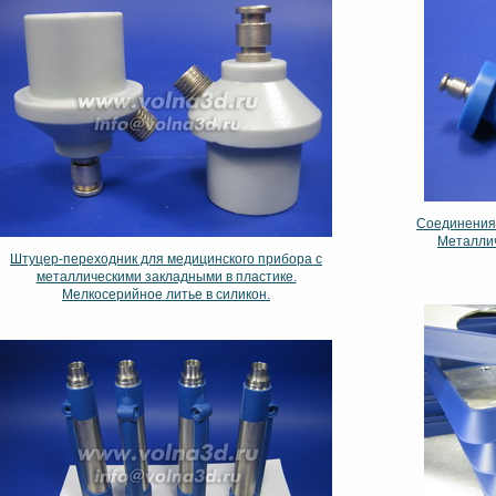
Соединения 
Металлич
Штуцер-переходник для медицинского прибора с
металлическими закладными в пластике.
Мелкосерийное литье в силикон.