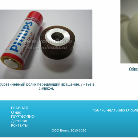
Обре
Обрезиненный ролик передающий вращение.
Литье в
силикон.
ГЛАВНАЯ
456770 Челябинская облас
О нас
ПОРТФОЛИО
Доставка
Контакты
ООО Волна 2010-2026