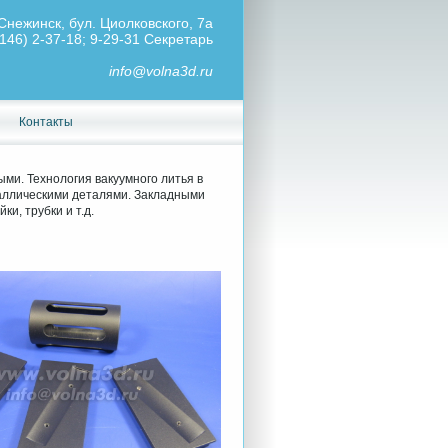
Снежинск, бул. Циолковского, 7а
146) 2-37-18; 9-29-31 Секретарь
info@volna3d.ru
Контакты
ми. Технология вакуумного литья в
таллическими деталями. Закладными
и, трубки и т.д.