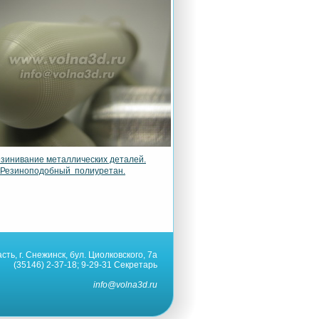
зинивание металлических деталей.
Резиноподобный полиуретан.
ть, г. Снежинск, бул. Циолковского, 7а
(35146) 2-37-18; 9-29-31 Секретарь
info@volna3d.ru