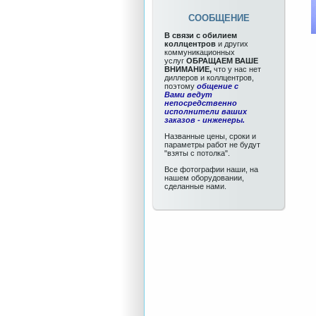
СООБЩЕНИЕ
В связи с обилием
коллцентров
и других
коммуникационных
услуг
ОБРАЩАЕМ ВАШЕ
ВНИМАНИЕ,
что у нас нет
диллеров и коллцентров,
поэтому
общение с
Вами ведут
непосредственно
исполнители ваших
заказов - инженеры.
Названные цены, сроки и
параметры работ не будут
"взяты с потолка".
Все фотографии наши, на
нашем оборудовании,
сделанные нами.