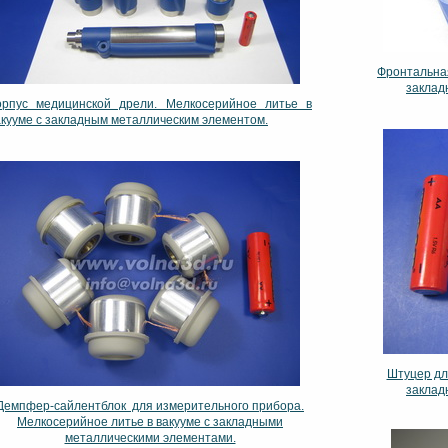
Фронтальная
заклад
орпус медицинской дрели. Мелкосерийное литье в
акууме с закладным металлическим элементом.
Штуцер дл
заклад
Демпфер-сайлентблок для измерительного прибора.
Мелкосерийное литье в вакууме с закладными
металлическими элементами.