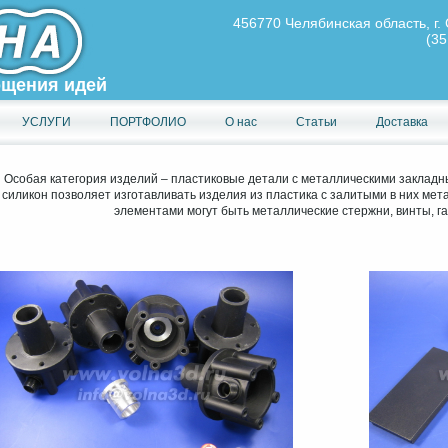
456770 Челябинская область, г. 
(35
ощения идей
УСЛУГИ
ПОРТФОЛИО
О нас
Статьи
Доставка
Особая категория изделий – пластиковые детали с металлическими закладны
силикон позволяет изготавливать изделия из пластика с залитыми в них ме
элементами могут быть металлические стержни, винты, гайк