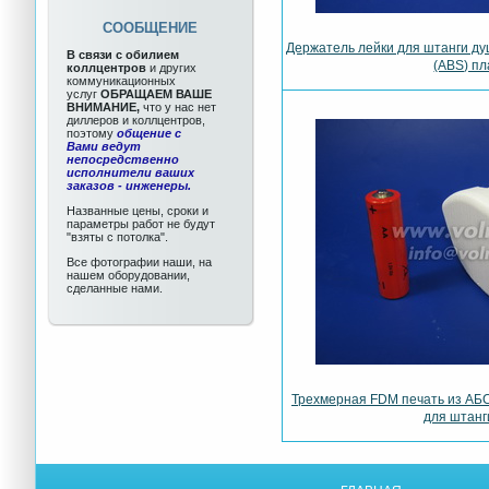
СООБЩЕНИЕ
Держатель лейки для штанги д
В связи с обилием
(ABS) пл
коллцентров
и других
коммуникационных
услуг
ОБРАЩАЕМ ВАШЕ
ВНИМАНИЕ,
что у нас нет
диллеров и коллцентров,
поэтому
общение с
Вами ведут
непосредственно
исполнители ваших
заказов - инженеры.
Названные цены, сроки и
параметры работ не будут
"взяты с потолка".
Все фотографии наши, на
нашем оборудовании,
сделанные нами.
Трехмерная FDM печать из АБС
для штанг