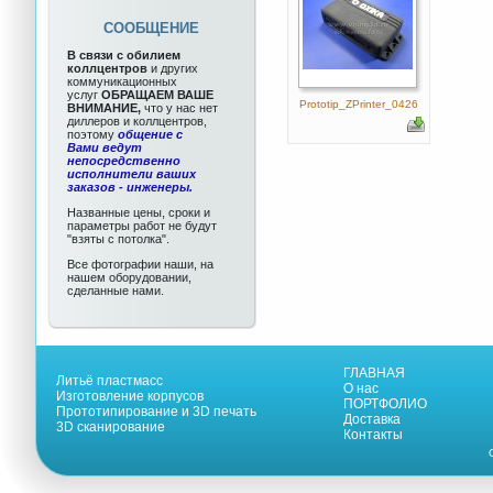
СООБЩЕНИЕ
В связи с обилием
коллцентров
и других
коммуникационных
услуг
ОБРАЩАЕМ ВАШЕ
Prototip_ZPrinter_0426
ВНИМАНИЕ,
что у нас нет
диллеров и коллцентров,
поэтому
общение с
Вами ведут
непосредственно
исполнители ваших
заказов - инженеры.
Названные цены, сроки и
параметры работ не будут
"взяты с потолка".
Все фотографии наши, на
нашем оборудовании,
сделанные нами.
ГЛАВНАЯ
Литьё пластмасс
О нас
Изготовление корпусов
ПОРТФОЛИО
Прототипирование и 3D печать
Доставка
3D сканирование
Контакты