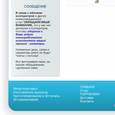
СООБЩЕНИЕ
В связи с обилием
коллцентров
и других
коммуникационных
услуг
ОБРАЩАЕМ ВАШЕ
ВНИМАНИЕ,
что у нас нет
диллеров и коллцентров,
поэтому
общение с
Вами ведут
непосредственно
исполнители ваших
заказов - инженеры.
Названные цены, сроки и
параметры работ не будут
"взяты с потолка".
Все фотографии наши, на
нашем оборудовании,
сделанные нами.
ГЛАВНАЯ
Литьё пластмасс
О нас
Изготовление корпусов
ПОРТФОЛИО
Прототипирование и 3D печать
Доставка
3D сканирование
Контакты