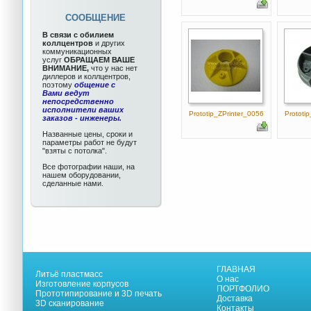
СООБЩЕНИЕ
В связи с обилием
коллцентров
и других
коммуникационных
услуг
ОБРАЩАЕМ ВАШЕ
ВНИМАНИЕ,
что у нас нет
диллеров и коллцентров,
поэтому
общение с
Вами ведут
непосредственно
исполнители ваших
Prototip_ZPrinter_0056
Prototi
заказов - инженеры.
Названные цены, сроки и
параметры работ не будут
"взяты с потолка".
Все фотографии наши, на
нашем оборудовании,
сделанные нами.
ГЛАВНАЯ
Литьё пластмасс
О нас
Изготовление корпусов
ПОРТФОЛИО
Прототипирование и 3D печать
Доставка
3D сканирование
Контакты