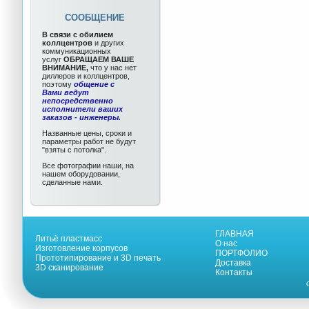
СООБЩЕНИЕ
В связи с обилием
коллцентров
и других
коммуникационных
услуг
ОБРАЩАЕМ ВАШЕ
ВНИМАНИЕ,
что у нас нет
диллеров и коллцентров,
поэтому
общение с
Вами ведут
непосредственно
исполнители ваших
заказов - инженеры.
Названные цены, сроки и
параметры работ не будут
"взяты с потолка".
Все фотографии наши, на
нашем оборудовании,
сделанные нами.
ГЛАВНАЯ
Литьё пластмасс
О нас
Изготовление корпусов
ПОРТФОЛИО
Прототипирование и 3D печать
Доставка
3D сканирование
Контакты